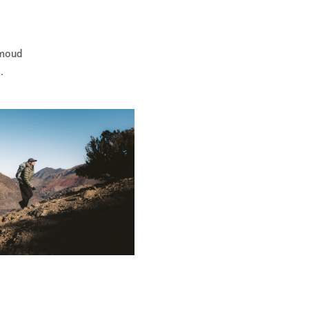
moud
.